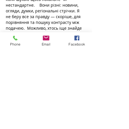
нестандартне.    Вони різні: новини, 
огляди, думки, регіональні стрічки. Я 
не беру все за правду — скоріше, для 
порівняння та пошуку контрасту між 
подачею.  Можливо, хтось іще знайде 
серед них щось цікаве або принаймні 
нове. Головне — мати з чого обирати. 
Phone
Email
Facebook
Like
Reply
Tel:
01273 434400
Email:
admin@brightonswimmingschool.com
Brighton Swimming Centre
Eastern Road
Brighton