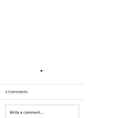
3 Comments
Write a comment...
Unlock Your Potential:
Expert Swimmin
Lifeguard Training in
Teacher Courses