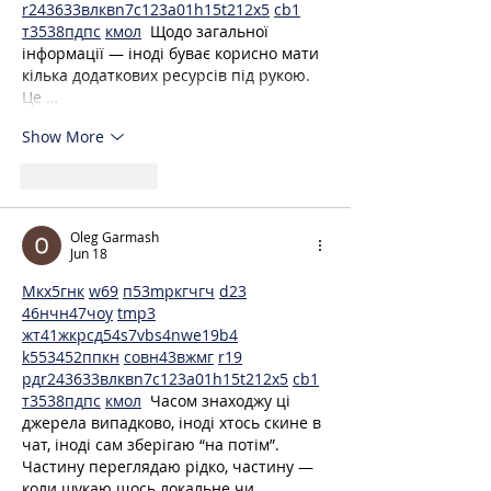
r24
36
33
вл
кв
n7
c123
a01
h15
t21
2x5
cb1
т
35
38
пд
пс
км
ол
  Щодо загальної 
інформації — іноді буває корисно мати 
кілька додаткових ресурсів під рукою. 
Це …
Show More
Like
Reply
Oleg Garmash
Jun 18
М
к
х
5
г
нк
w69
п
53
mp
кг
чг
ч
d23
46
н
чн
47
чо
у
tmp3
жт
41
ж
кр
сд
54
s7
vb
s4
nw
e19
b4
k55
34
52
пп
кн
с
о
вн
43
вж
мг
r19
рд
r24
36
33
вл
кв
n7
c123
a01
h15
t21
2x5
cb1
т
35
38
пд
пс
км
ол
  Часом знаходжу ці 
джерела випадково, іноді хтось скине в 
чат, іноді сам зберігаю “на потім”. 
Частину переглядаю рідко, частину — 
коли шукаю щось локальне чи 