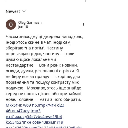
Brighton
Brighton and Su
Areas
Newest
Oleg Garmash
Jun 18
Часом знаходжу ці джерела випадково, 
іноді хтось скине в чат, іноді сам 
зберігаю “на потім”. Частину 
переглядаю рідко, частину — коли 
шукаю щось локальне чи 
нестандартне.    Вони різні: новини, 
огляди, думки, регіональні стрічки. Я 
не беру все за правду — скоріше, для 
порівняння та пошуку контрасту між 
подачею.  Можливо, хтось іще знайде 
серед них щось цікаве або принаймні 
нове. Головне — мати з чого обирати.  
М
к
х
5
г
нк
w69
п
53
mp
кг
чг
ч
d23
46
н
чн
47
чо
у
tmp3
жт
41
ж
кр
сд
54
s7
vb
s4
nw
e19
b4
k55
34
52
пп
кн
с
о
вн
43
вж
мг
r19
рд
r24
36
33
вл
кв
n7
c123
a01
h15
t21
2x5
cb1