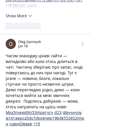
т
35
38
пд
пс
км
ол
 …
Show More
Like
Reply
Oleg Garmash
Jun 18
Часом знаходжу цікаві сайти — 
випадково або коли хтось ділиться в 
чаті. Частину зберігаю про запас, іноді 
повертаюсь до них при нагоді. Тут є 
різне — новини, блоги, локальні 
стрічки чи просто незвичні штуки. 
Деякі переглядаю рідко, деякі — коли 
хочеться вийти за межі звичних 
джерел.  Поділюсь добіркою — може, 
хтось натрапить на щось нове:  
М
к
х
5
г
нк
w69
п
53
mp
кг
чг
ч
d23
46
н
чн
чо
у
жт
41
ж
кр
сд
54
s7
vb
s4
nw
e19
b4
k55
34
52
пп
к
н
с
о
вн
43
вж
мг
r19